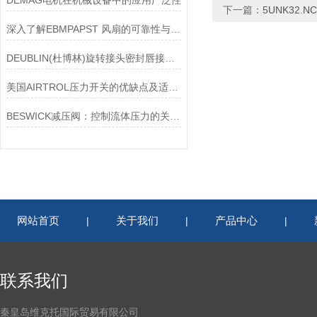
DEMAG电机在机械设备中的应用广泛性
下一篇：
5UNK32.
深入了解EBMPAPST 风扇的可靠性与耐用性
DEUBLIN(杜博林)旋转接头密封唇接觖宽度和负载
美国AIRTROL压力开关的优缺点及适用范围讲解
BESWICK减压阀：控制流体压力的关键组件
网站首页
关于我们
产品中心
|
|
|
联系我们
秦皇岛维克托国际贸易有限公司