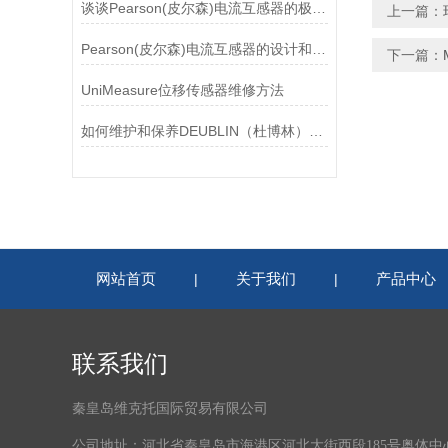
谈谈Pearson(皮尔森)电流互感器的极性及特点
上一篇：
Pearson(皮尔森)电流互感器的设计和制造过程需要考虑多个因素
下一篇：
UniMeasure位移传感器维修方法
如何维护和保养DEUBLIN（杜博林）旋转接头？
网站首页
关于我们
产品中心
|
|
联系我们
秦皇岛维克托国际贸易有限公司
公司地址：河北省秦皇岛市海港区河北大街西段185号奥体中心体