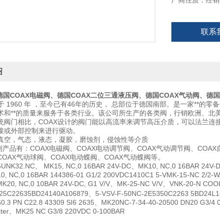
厂商性质：经销
联系
绍
德国
COAX
电磁阀、德国
COAX
二位三通液压阀、德国
COAX
气动阀、德国
立于 1960 年 ，至今已有46年的历史， 总部位于德国南部。是一家**
术和**的质量来服务于各类行业。该公司所生产的各类阀，行销欧洲、北
统阀门相比，COAX设计的阀门能以高流率来调节高压介质，可以法兰连
接或外部控制来进行驱动。
真空，气态，液态，凝胶，磨蚀剂，侵蚀性等介质
列产品有：COAX电磁阀、COAX电动调节阀、COAX气动调节阀、COAX
OAX气动球阀、COAX电动蝶阀、COAX气动蝶阀等。
32.NC、 MK15, NC,0 16BAR 24V-DC、MK10, NC,0 16BAR 24V-D
0, NC,0 16BAR 144386-01 G1/2 200VDC1410C1 5-VMK-15-NC 2/2-W
K20, NC,0 10BAR 24V-DC, G1 V/V、MK-25-NC V/V、VNK-20-N C
25C22635BD24140A106879、5-VSV-F-50NC-2E5350C2263 5BD24L160
60.3 PN C22.8 43309 SI6 2635、MK20NC-7-34-40-20500 DN20 G3
ater、MK25 NC G3/8 220VDC 0-100BAR