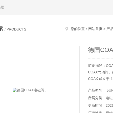
码器
示
您的位置：
网站首页
>
产
/ PRODUCTS
德国CO
简要描述：CO
COAX气动阀、
COAX 成立于
**的零备件生
产品型号： 5UN
的技术和**的
所属分类：电磁
美、南美、澳州
应用：与传统阀
更新时间：2026-