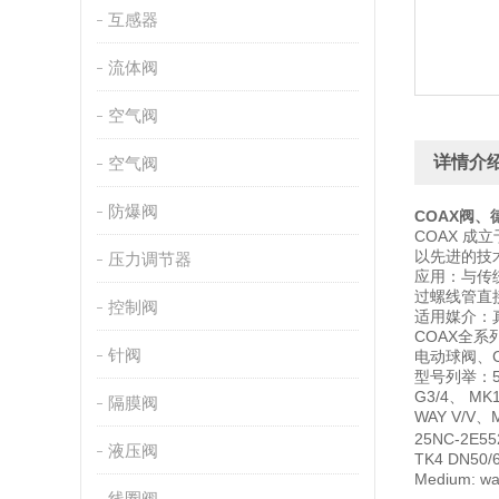
互感器
流体阀
空气阀
详情介
空气阀
防爆阀
COAX
阀、
COAX 成
以先进的技
压力调节器
应用：与传
过螺线管直
控制阀
适用媒介：
COAX全系
针阀
电动球阀、C
型号列举：5UNK
G3/4、 MK1
隔膜阀
WAY V/V、M
25NC-2E55
液压阀
TK4 DN50/
Medium: w
线圈阀