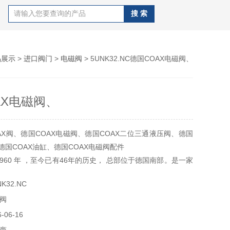
品展示
>
进口阀门
>
电磁阀
> 5UNK32.NC德国COAX电磁阀、
AX电磁阀、
AX阀、德国COAX电磁阀、德国COAX二位三通液压阀、德国
德国COAX油缸、德国COAX电磁阀配件
 1960 年 ，至今已有46年的历史， 总部位于德国南部。是一家
产商，为**的阀类设备生产厂家。自创立以来一直保持着以先进
K32.NC
质量来服务于各类行业。该公司所生产的各类阀，行销欧洲、北
阀
及亚洲等几大地区。
门相比
06-16