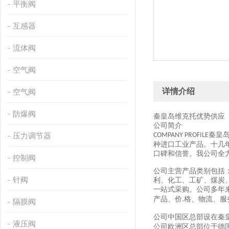
平衡阀
互感器
流体阀
空气阀
详情介绍
空气阀
防爆阀
秦皇岛维克托优势供应
公司简介
秦皇
压力调节器
COMPANY PROFILE
种进口工业产品。十几
口碑和信誉。我公司全
控制阀
公司主营产品类别包括
针阀
利、化工、工矿、煤炭
一站式采购。公司多年
产品、价
格、物流、服
.
隔膜阀
公司中国区总部设在秦
液压阀
公司欧洲区总部位于德