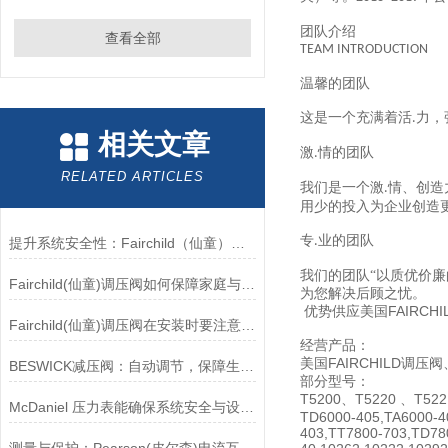
团队介绍
查看全部
TEAM INTRODUCTION
温馨的团队
这是一个充满着活
力，
.
相关文章
激
情的团队
.
RELATED ARTICLES
我们是一个激
情、创造
.
用少的投入为企业创造
专
业的团队
.
提升系统安全性：Fairchild（仙童）调压阀的重要作用
我们的团队
“以质优价
Fairchild(仙童)调压阀如何保障家庭与工业安全？
为您解决后顾之忧。
优势供应美国FAIRCHI
Fairchild(仙童)调压阀在安装时要注意有哪些需要注意的地方？
经营产品：
美国FAIRCHILD调压阀、F
BESWICK减压阀：自动调节，保障生产无忧
部分型号：
T5200、T5220 、T52
McDaniel 压力表能确保系统安全与设备寿命延长
TD6000-405,TA6000-4
403,TT7800-703,TD78