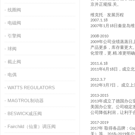
京并正规报
关。
.
线圈阀
维克托
· 发展历程
2007.1.18
电磁阀
年
月
日秦皇岛维
2007
1
18
引擎阀
2008-2010
年公司业绩蒸蒸日
2009
产品更多，库存量更大
球阀
化管理，更
精
准更明确
.
.
截止阀
2011.6.18
年
月
日，成立北
2011
6
18
电偶
2012.3.7
年
月
日， 成立
2012
3
7
WATTS REGULATORS
2013-2015
MAGTROL制动器
年成立了德国办公
2013
美国办公室。公司稳定
公司降低利润，让利于
BESWICK减压阀
2017-2019
Fairchild（仙童）调压阀
年 取得各品牌：
2017
Co
关）等。
年公
2018~2019