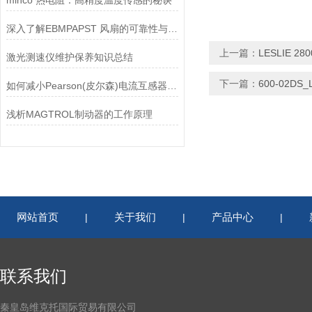
minco 热电阻：高精度温度传感的秘诀
深入了解EBMPAPST 风扇的可靠性与耐用性
上一篇：
LESLIE 2
激光测速仪维护保养知识总结
下一篇：
600-02DS
如何减小Pearson(皮尔森)电流互感器的相位差？
浅析MAGTROL制动器的工作原理
网站首页
关于我们
产品中心
|
|
|
联系我们
秦皇岛维克托国际贸易有限公司