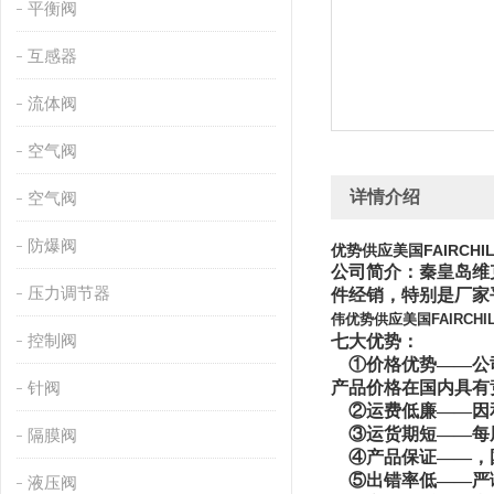
平衡阀
互感器
流体阀
空气阀
详情介绍
空气阀
防爆阀
优势供应美国FAIRCHI
公司简介：秦皇岛维
压力调节器
件经销，特别是厂家
伟优势供应美国FAIRCHI
控制阀
七
大优势：
①价格优势——公司
针阀
产品价格在国内具有
②运费低廉——因
③运货期短——每
隔膜阀
④产品保证——，
⑤出错率低——严谨
液压阀