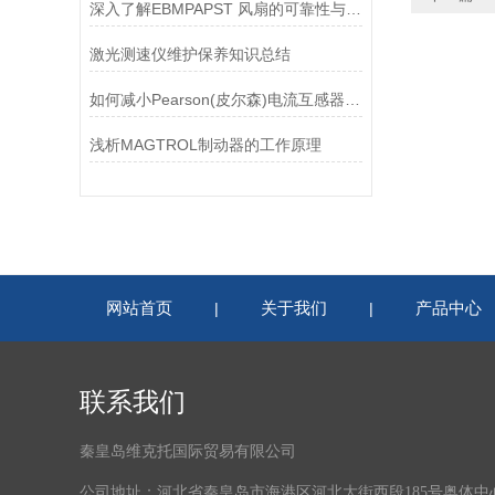
深入了解EBMPAPST 风扇的可靠性与耐用性
激光测速仪维护保养知识总结
如何减小Pearson(皮尔森)电流互感器的相位差？
浅析MAGTROL制动器的工作原理
网站首页
关于我们
产品中心
|
|
联系我们
秦皇岛维克托国际贸易有限公司
公司地址：河北省秦皇岛市海港区河北大街西段185号奥体中心体