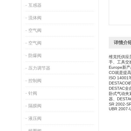
互感器
流体阀
空气阀
详情介
空气阀
防爆阀
维克托供应美
手、工具交换
Europ
压力调节器
CO就是提高
ISO 14
控制阀
DESTAC
DESTAC
针阀
卧式气动夹紧
器、DESTA
SR 2002-SR
隔膜阀
UBR 2007-U
液压阀
线圈阀