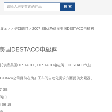
品展示
> >
进口阀门
> 2007-SB优势供应美国DESTACO电磁阀
美国DESTACO电磁阀
供应美国DESTACO，DESTACO电磁阀、DESTACO气缸
Destaco公司目前在为加工车间自动化需求方面提供夹紧器、
换器和自动加工方案领域位于首列。美国迪斯泰克DESTACO
7-SB
阀、压力仪表 等产品。从1936年开始DE-STA-CO Europe
阀门
发展就结合市场和时代的需求
06-15