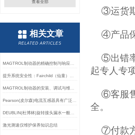
查看全部
③运货期
相关文章
④产品保
RELATED ARTICLES
⑤出错率
MAGTROL制动器的精确控制与响应速度分析
起专人专
提升系统安全性：Fairchild（仙童）调压阀的重要作用
MAGTROL制动器的安装、调试与维护指南说明
⑥客服售
Pearson(皮尔森)电流互感器具有广泛的动态范围和频率响应能力
全。
DEUBLIN(杜博林)旋转接头漏水一般应从以下几个方面来找原因
激光测速仪维护保养知识总结
⑦付款方