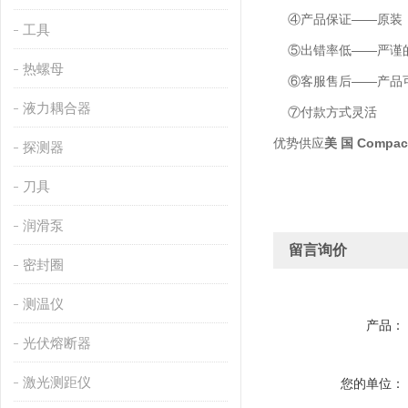
④产品保证——原装
工具
⑤出错率低——严谨的
热螺母
⑥客服售后——产品可
液力耦合器
⑦付款方式灵活
优势供应
美 国 Compa
探测器
刀具
润滑泵
留言询价
密封圈
测温仪
产品：
光伏熔断器
激光测距仪
您的单位：