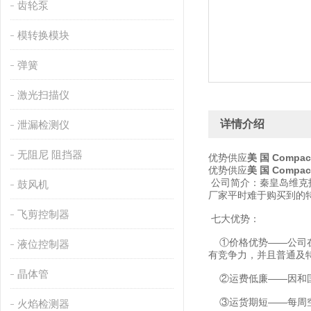
齿轮泵
模转换模块
弹簧
激光扫描仪
详情介绍
泄漏检测仪
无阻尼 阻挡器
优势供应
美 国 Compa
优势供应
美 国 Compa
公司简介：秦皇岛维克
鼓风机
厂家平时难于购买到的
飞剪控制器
七大优势：
①价格优势——公司在
液位控制器
有竞争力，并且普通及
晶体管
②运费低廉——因和国
③运货期短——每周空
火焰检测器