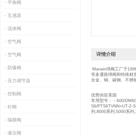
平衡阀
互感器
流体阀
空气阀
详情介绍
空气阀
防爆阀
Marwin球阀工厂于
等多通路球阀和特殊材质
合金、铜、碳钢、不锈钢
压力调节器
控制阀
优势供应美国
常用型号：－600/DM600 －
S6/PTS6TVNN+UT-2-
针阀
列,8000系列,5000系列,3
隔膜阀
液压阀