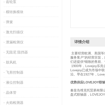
齿轮泵
模转换模块
弹簧
激光扫描仪
详情介绍
泄漏检测仪
无阻尼 阻挡器
主要经营欧洲、美国等
服务客户"的经营宗旨
们还提供*细致的售前
鼓风机
1900年，Lovejo
Lovejoy已成为市
飞剪控制器
沿。早在1927年，L
液位控制器
优势供应LOVEJOY联
秦皇岛维克托贸易有限公司
晶体管
盘式联轴器，LOVEJO
火焰检测器