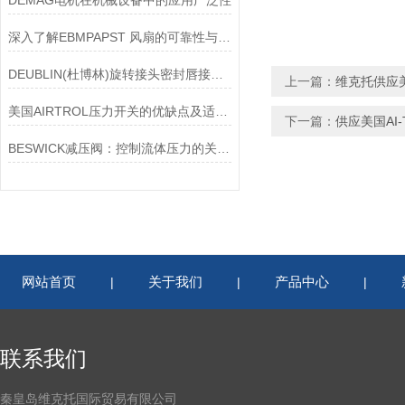
DEMAG电机在机械设备中的应用广泛性
深入了解EBMPAPST 风扇的可靠性与耐用性
DEUBLIN(杜博林)旋转接头密封唇接觖宽度和负载
上一篇：
维克托供应美
美国AIRTROL压力开关的优缺点及适用范围讲解
下一篇：
供应美国AI-
BESWICK减压阀：控制流体压力的关键组件
网站首页
关于我们
产品中心
|
|
|
联系我们
秦皇岛维克托国际贸易有限公司