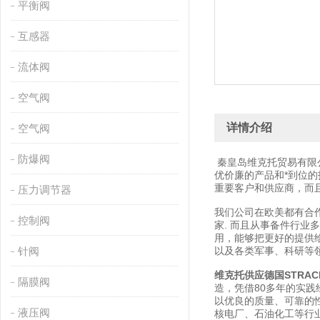
平衡阀
互感器
流体阀
空气阀
详情介绍
空气阀
防爆阀
秦皇岛维克托贸易有限
优价廉的产品和*到位
重要客户和供应商，而
压力调节器
我们公司在欧美都有合作
控制阀
家. 而且从事备件行业
用，能够把更好的提供
针阀
以及各类军事、科研等
维克托供应德国STRAC
隔膜阀
造，凭借80多年的实践
以优良的质量、可靠的性
液压阀
核电厂、石油化工等行业。