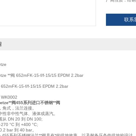
厂商性质：经销
德国高策Goetz
不锈钢材质，角
联系
适用介质：中性
绍
tze
e **阀 652mFK-15-f/f-15/15 EPDM 2.2bar
2mFK-15-f/f-15/15 EPDM 2.2bar
WK0002
tze**阀455系列进口不锈钢**阀
，角式，法兰连接。
中性非中性气体、液体或蒸汽。
DN 20 到 DN 100;
0 °C 到 +400 °C;
2 bar 到 40 bar。
tze 455系列不锈钢法兰**阀具有*的排放效率，以及耐备压条件排放的设计