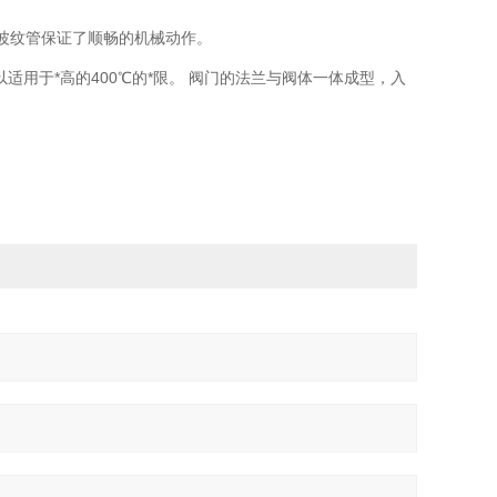
偿波纹管保证了顺畅的机械动作。
以适用于*高的400℃的*限。 阀门的法兰与阀体一体成型，入