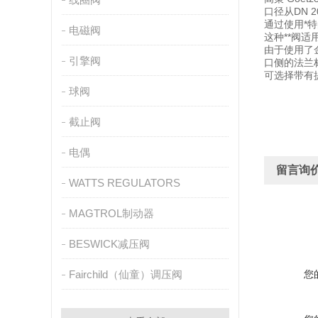
口径从DN 
通过使用*
电磁阀
这种**阀
由于使用了金
引擎阀
口侧的法兰标准
可选择带有
球阀
截止阀
电偶
留言询
WATTS REGULATORS
MAGTROL制动器
BESWICK减压阀
Fairchild（仙童）调压阀
您