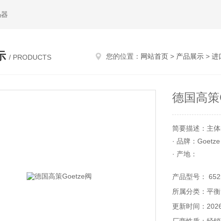
码器
示
您的位置：
网站首页
>
产品展示
>
进
/ PRODUCTS
德国高策G
简要描述：主体
· 品牌：Goetze
· 产地：
· 描述：Goetze *
产品型号： 652mF
· 名称：**阀
所属分类：平衡
· 商品型号：652mF
· 单位：个
更新时间：2026-
· SPU代码：WK