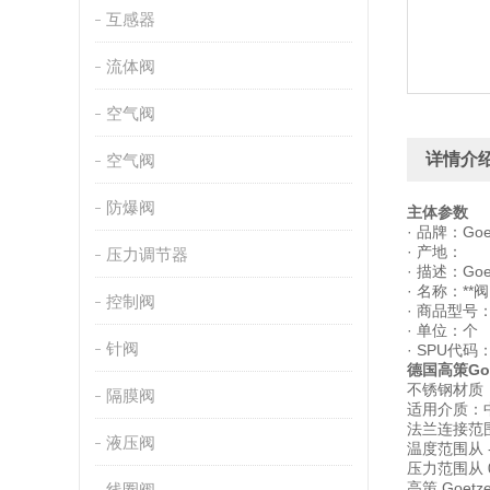
互感器
流体阀
空气阀
详情介
空气阀
防爆阀
主体参数
· 品牌：Goe
· 产地：
压力调节器
· 描述：Goetz
· 名称：**阀
控制阀
· 商品型号：65
· 单位：个
针阀
· SPU代码：
德国高策Goe
不锈钢材质
隔膜阀
适用介质：
法兰连接范围从 
液压阀
温度范围从 -27
压力范围从 0.
高策 Goe
线圈阀