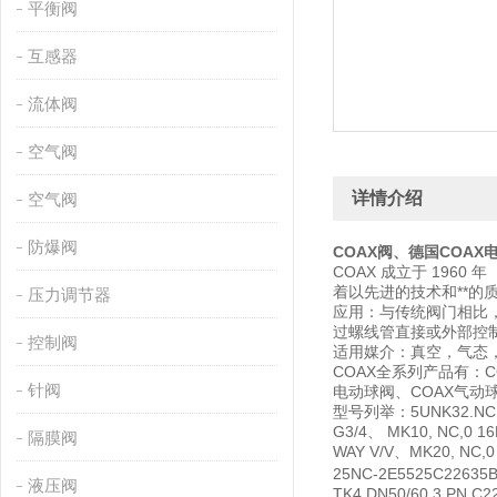
平衡阀
互感器
流体阀
空气阀
详情介绍
空气阀
防爆阀
COAX
阀、德国
COAX
COAX 成立于 196
着以先进的技术和**
压力调节器
应用：与传统阀门相比
过螺线管直接或外部控
控制阀
适用媒介：真空，气态
COAX全系列产品有：C
针阀
电动球阀、COAX气动
型号列举：5UNK32.NC、 M
G3/4、 MK10, NC,0 16
隔膜阀
WAY V/V、MK20, NC,0
25NC-2E5525C22635B
液压阀
TK4 DN50/60.3 PN C