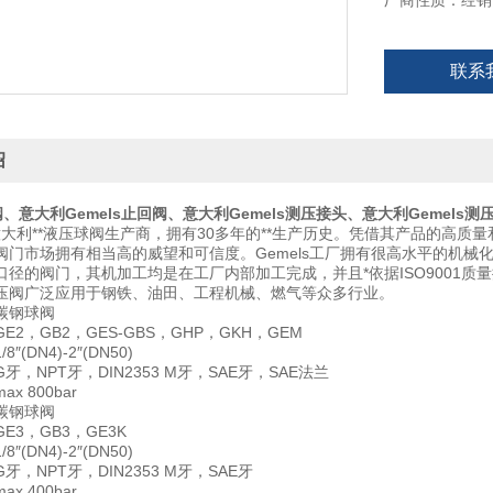
厂商性质：经销
其生产的液
联系
绍
阀、意大利
Gemels
止回阀、意大利
Gemels
测压接头、意大利
Gemels
测
为意大利**液压球阀生产商，拥有30多年的**生产历史。凭借其产品的高质量
阀门市场拥有相当高的威望和可信度。Gemels工厂拥有很高水平的机械
口径的阀门，其机加工均是在工厂内部加工完成，并且*依据ISO9001质
压阀广泛应用于钢铁、油田、工程机械、燃气等众多行业。
碳钢球阀
E2，GB2，GES-GBS，GHP，GKH，GEM
″(DN4)-2″(DN50)
牙，NPT牙，DIN2353 M牙，SAE牙，SAE法兰
x 800bar
碳钢球阀
E3，GB3，GE3K
″(DN4)-2″(DN50)
牙，NPT牙，DIN2353 M牙，SAE牙
x 400bar