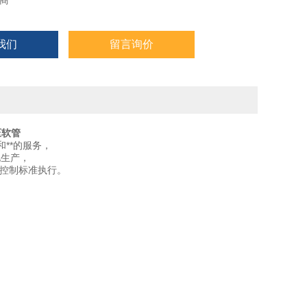
商
我们
留言询价
压软管
和**的服务，
化生产，
量控制标准执行。