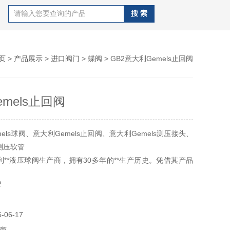
页
>
产品展示
>
进口阀门
>
蝶阀
> GB2意大利Gemels止回阀
mels止回阀
els球阀、意大利Gemels止回阀、意大利Gemels测压接头、
s测压软管
大利**液压球阀生产商，拥有30多年的**生产历史。凭借其产品
服务，
2
市场拥有相当高的威望和可信度。Gemels工厂拥有很高水平
径的阀门，其机加工均是在工厂内部加工完成，并且*依据
06-17
量控制标准执行。