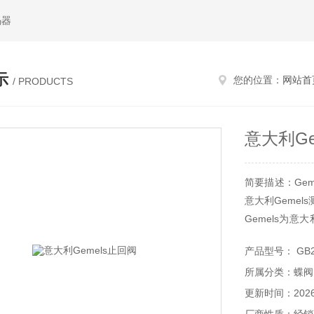
码器
示
您的位置：
网站首
/ PRODUCTS
意大利Ge
简要描述：Gem
意大利Gemel
Gemels为意
的高质量和**的
产品型号： GB
如今在工业阀门
所属分类：蝶阀
的机械化生产，
所有材质和口
更新时间：2026-
ISO9001质