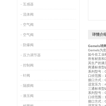
互感器
流体阀
空气阀
详情介
空气阀
防爆阀
Gemels
球
Gemels
如今在工业
压力调节器
所有材质和
其生产的液
控制阀
两通标准型
系列型号：G
针阀
口径范围：1/8
接口方式：G
适宜压力：ma
隔膜阀
三通标准型
系列型号：G
液压阀
口径范围：1/8
接口方式：G
适宜压力：ma
线圈阀