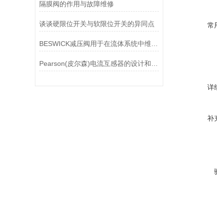
隔膜阀的作用与故障维修
谈谈硬限位开关与软限位开关的异同点
常
BESWICK减压阀用于在流体系统中维持稳定的压力
Pearson(皮尔森)电流互感器的设计和制造过程需要考虑多个因素
详
补