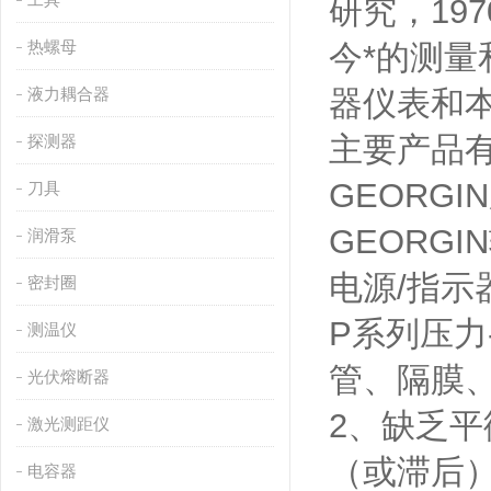
研究，19
热螺母
今*的测量
液力耦合器
器仪表和本
主要产品有
探测器
GEORG
刀具
GEORG
润滑泵
电源/指
密封圈
P系列压力
测温仪
管、隔膜
光伏熔断器
2、缺乏
激光测距仪
（或滞后
电容器