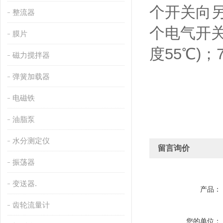
个开关向另
整流器
个电气开关
膜片
度55℃)；
磁力搅拌器
弹簧加载器
电磁铁
油脂泵
水分测定仪
留言询价
振荡器
变送器.
产品：
齿轮流量计
您的单位：