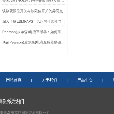
美国AIRTROL压力开关的优缺点及适用范围讲解
谈谈硬限位开关与软限位开关的异同点
深入了解EBMPAPST 风扇的可靠性与耐用性
Pearson(皮尔森)电流互感器：如何革新电力监控？
谈谈Pearson(皮尔森)电流互感器励磁特性试验的目的
网站首页
关于我们
产品中心
|
|
|
联系我们
秦皇岛维克托国际贸易有限公司