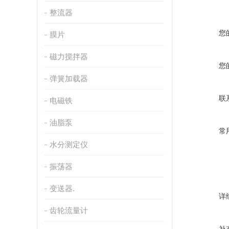
整流器
您
膜片
磁力搅拌器
您
弹簧加载器
联
电磁铁
油脂泵
常
水分测定仪
振荡器
变送器.
详
齿轮流量计