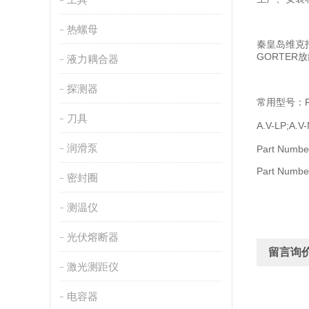
热螺母
秦皇岛维克托
GORTER
液力耦合器
探测器
常用型号：R10
刀具
A.V-LP;A.
润滑泵
Part Numbe
Part Numbe
密封圈
测温仪
光伏熔断器
留言询
激光测距仪
电容器