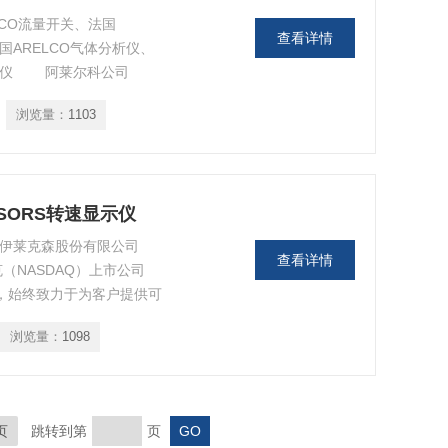
LCO流量开关、法国
查看详情
法国ARELCO气体分析仪、
量测试仪 阿莱尔科公司
的厂商，用于气体的制造和燃
浏览量：
1103
O分析仪；石油产品物理性能分析
ENSORS转速显示仪
 国伊莱克森股份有限公司
查看详情
斯达克（NASDAQ）上市公司
来，始终致力于为客户提供可
伊莱克森（Electro-
浏览量：
1098
产品通过ETL认证
页
跳转到第
页