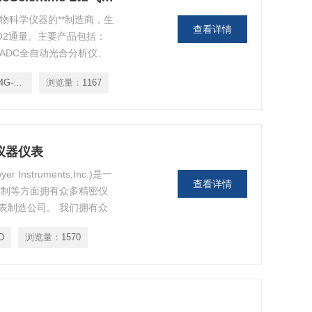
.是英国生物科学仪器的**制造商，生
查看详情
O2通量。主要产品包括：
ADC全自动光合分析仪、
光测量仪等，ADC产生的*
512-ADC-1-4G-6P-24R
浏览量：
1167
测量系统-从超小型到复杂
)仪器仪表
nstruments,Inc.)是一
查看详情
控制等方面拥有众多精密仪
表制造公司。 我们拥有众
tohelic® 差压仪表和
D
浏览量：
1570
aster®和Vis