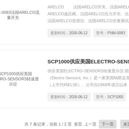
ARELCO 法国ARELCO开关、法国ARE
ARELCO减压阀、法国ARELCO压力开关、
法国ARELCO质谱仪、法国ARELCO含
(ARELCO)是法国制造气体分析和取样仪器
更新时间：
2026-06-12
型号：
PNM-0083
烧的控制：氧气，H2, CO, CO2 和 H2
仪；热量计和Wobbe测量仪；灰尘，细菌
SCP1000供应美国ELECTRO-S
供应美国ELECTRO-SENSORS转速显示仪
（Electro-Sensors, Inc.）是一家美国纳
（上市代码ELSE）。公司自1968年成立以
靠、精确的的转速及振动监测和电机控制产品。美国
更新时间：
2026-06-12
型号：
SCP1000
Sensors）是ISO9001 : 2000 认证企业，
共 7 条记录，当前 1 / 2 页 首页 上一页
下一页
末