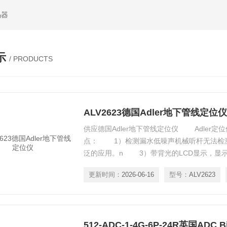
码器
示
/ PRODUCTS
ALV2623德国Adler地下管线定位仪
供应德国Adler地下管线定位仪 Adler
点： 1）检测漏水低噪声机械听杆无法检
泛的应用。n 3）带背光的LCD显示，显
正常模式和直方图模式。n 4）*后泄漏噪
更新时间：
2026-06-16
型号：
ALV2623
噪音，使在不同地点的n 5）体积小，重
与人性化设计的手柄式探头 ，满足了n轻长期