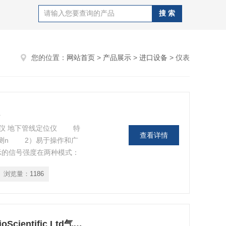
您的位置：
网站首页
>
产品展示
>
进口设备
> 仪表
定位仪 地下管线定位仪 特
查看详情
测n 2）易于操作和广
示的信号强度在两种模式：
声可存储，这是有用的漏水
浏览量：
1186
量n比较 6）水泄漏检测
在大面
512-ADC-1-4G-6P-24R英国ADC BioScientific Ltd气体分析仪