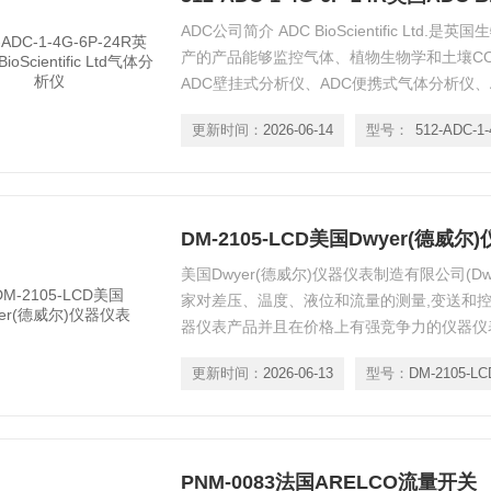
ADC公司简介 ADC BioScientific Ltd
产的产品能够监控气体、植物生物学和土壤C
ADC壁挂式分析仪、ADC便携式气体分析仪、
ADC便携式土壤呼吸系统、ADC便携滤波式荧
更新时间：
2026-06-14
型号：
便携的和用户友好的设备在市场上。光合作用
系统的综合性实验，是为**各地的成千上万
DM-2105-LCD美国Dwyer(德威尔
美国Dwyer(德威尔)仪器仪表制造有限公司(Dwyer I
家对差压、温度、液位和流量的测量,变送和
器仪表产品并且在价格上有强竞争力的仪器仪
多***特的品牌系列，例如，Magnehelic®，Pho
更新时间：
2026-06-13
型号：
DM-2105-LC
Spirahelic®压力仪表，Rate-Master®，Mini-M
PNM-0083法国ARELCO流量开关