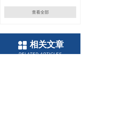
查看全部
相关文章
RELATED ARTICLES
隔膜阀的作用与故障维修
谈谈硬限位开关与软限位开关的异同点
测量与保护：Pearson(皮尔森)电流互感器的双功能解析
Westlock(西锁)限位开关：工业自动化的小巨人
DEUBLIN(杜博林)旋转接头漏水一般应从以下几个方面来找原因