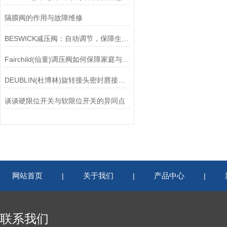
隔膜阀的作用与故障维修
BESWICK减压阀：自动调节，保障生产无忧
Fairchild(仙童)调压阀如何保障家庭与工业安全？
DEUBLIN(杜博林)旋转接头密封唇接觖宽度和负载
谈谈硬限位开关与软限位开关的异同点
网站首页
关于我们
产品中心
|
|
|
联系我们