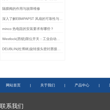
隔膜阀的作用与故障维修
深入了解EBMPAPST 风扇的可靠性与耐用性
minco 热电阻的安装要求有哪些？
Westlock(西锁)限位开关：工业自动化的小巨人
DEUBLIN(杜博林)旋转接头密封唇接觖宽度和负载
网站首页
关于我们
产品中心
|
|
|
联系我们