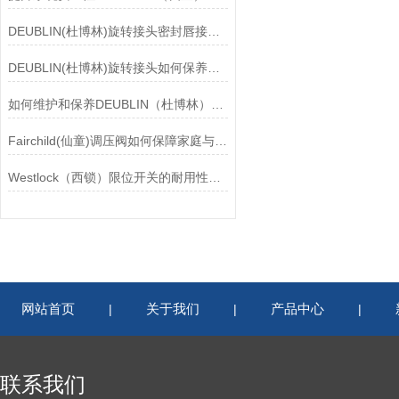
DEUBLIN(杜博林)旋转接头密封唇接觖宽度和负载
DEUBLIN(杜博林)旋转接头如何保养？需要注意哪些事项？
如何维护和保养DEUBLIN（杜博林）旋转接头？
Fairchild(仙童)调压阀如何保障家庭与工业安全？
Westlock（西锁）限位开关的耐用性与抗干扰能力分析
网站首页
关于我们
产品中心
|
|
|
联系我们