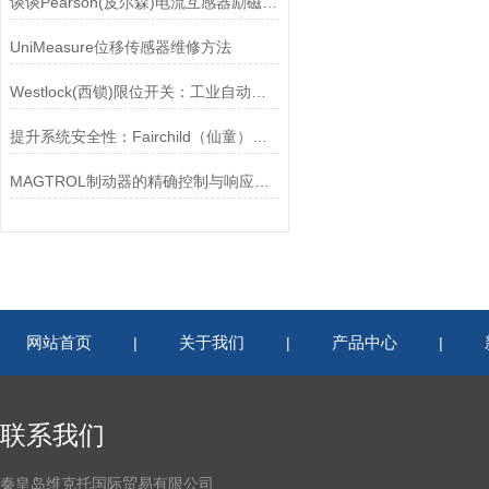
谈谈Pearson(皮尔森)电流互感器励磁特性试验的目的
UniMeasure位移传感器维修方法
Westlock(西锁)限位开关：工业自动化的小巨人
提升系统安全性：Fairchild（仙童）调压阀的重要作用
MAGTROL制动器的精确控制与响应速度分析
网站首页
关于我们
产品中心
|
|
|
联系我们
秦皇岛维克托国际贸易有限公司