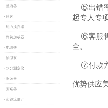
⑤出错率
整流器
起专人专
膜片
磁力搅拌器
⑥客服售
弹簧加载器
全。
电磁铁
油脂泵
⑦付款方
水分测定仪
振荡器
优势供应美国
变送器.
齿轮流量计