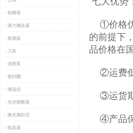
七大优势
热螺母
①价格优
液力耦合器
的前提下
探测器
品价格在
刀具
润滑泵
②运费低
密封圈
测温仪
③运货期
光伏熔断器
激光测距仪
④产品保
电容器