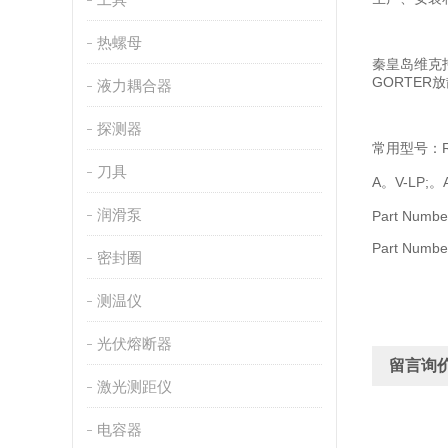
热螺母
秦皇岛维克托
GORTER
液力耦合器
探测器
常用型号：R10
刀具
A。V-LP;。
润滑泵
Part Numbe
Part Num
密封圈
测温仪
光伏熔断器
留言询
激光测距仪
电容器