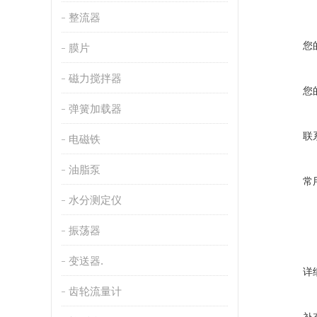
整流器
您
膜片
磁力搅拌器
您
弹簧加载器
联
电磁铁
油脂泵
常
水分测定仪
振荡器
变送器.
详
齿轮流量计