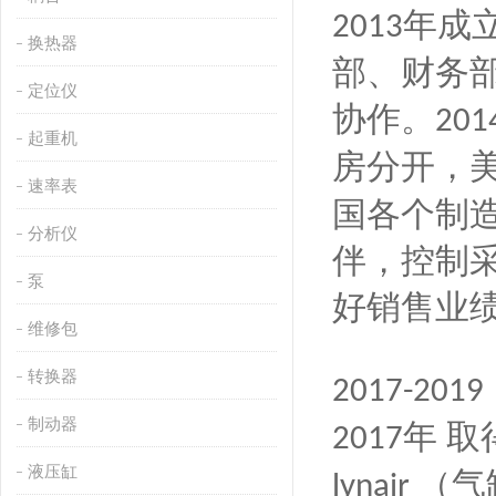
年成
2013
换热器
部、财务
定位仪
协作。
201
起重机
房分开，
速率表
国各个制
分析仪
伴，控制
泵
好销售业
维修包
转换器
2017-2019
制动器
年 
2017
液压缸
（气
lynair