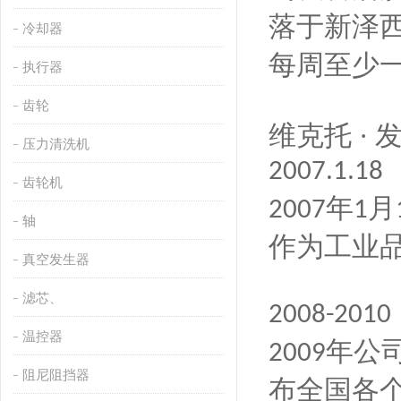
落于新泽
冷却器
每周至少
执行器
齿轮
维克托
·
压力清洗机
2007.1.18
齿轮机
年
月
2007
1
轴
作为工业
真空发生器
滤芯、
2008-2010
温控器
年公
2009
阻尼阻挡器
布全国各