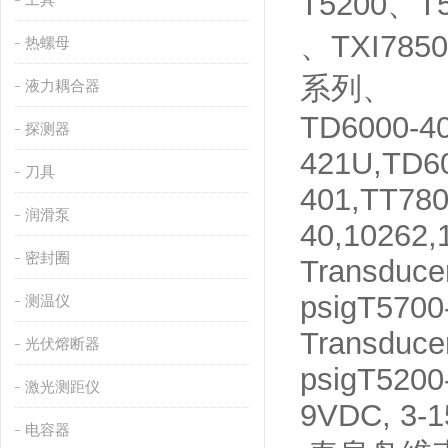
T5200、T5
、TXI785
热螺母
系列、
液力耦合器
TD6000-40
探测器
421U,TD6
刀具
401,TT780
润滑泵
40,10262,
密封圈
Transduce
psigT5700
测温仪
Transduce
光伏熔断器
psigT5200
激光测距仪
9VDC, 3-1
电容器