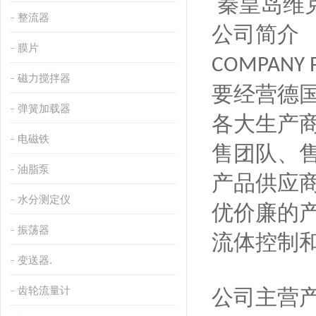
秦皇岛维
整流器
公司简介
膜片
COMPANY P
磁力搅拌器
要经营德
弹簧加载器
各大生产
电磁铁
售团队、
油脂泵
产品供应
水分测定仪
优价廉的
振荡器
流体控制
变送器.
齿轮流量计
公司主营