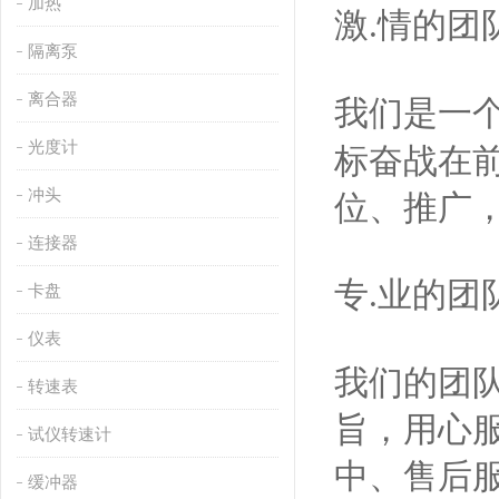
加热
激
情的团
.
隔离泵
离合器
我们是一
光度计
标奋战在
冲头
位、推广
连接器
专
业的团
.
卡盘
仪表
我们的团
转速表
旨，用心
试仪转速计
中、售后
缓冲器