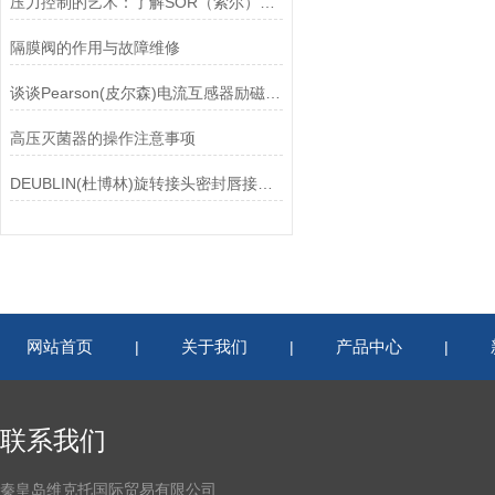
压力控制的艺术：了解SOR（索尔）压力开关
隔膜阀的作用与故障维修
谈谈Pearson(皮尔森)电流互感器励磁特性试验的目的
高压灭菌器的操作注意事项
DEUBLIN(杜博林)旋转接头密封唇接觖宽度和负载
网站首页
关于我们
产品中心
|
|
|
联系我们
秦皇岛维克托国际贸易有限公司