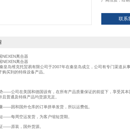
厂商性质：经销
联系
绍
NEXEN离合器
NEXEN离合器
秦皇岛维克托贸易有限公司于2007年在秦皇岛成立，公司有专门渠道从
于购买到的特殊设备产品。
——公司在美国和德国设有，在所有产品质量保证的前提下，享受其本
并且普通及特殊产品均货源充足。
——因和国外仓库的订单拼单发货，所以运费低。
——每周空运发货，为客户缩短货期。
——原装，国外货源。