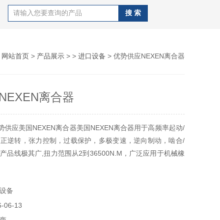
：
网站首页
>
产品展示
> >
进口设备
> 优势供应NEXEN离合器
NEXEN离合器
势供应美国NEXEN离合器美国NEXEN离合器用于高频率起动/
正逆转，张力控制，过载保护，多极变速，逆向制动，啮合/
产品线极其广,扭力范围从2到36500N.M，广泛应用于机械橡
备、涂料设备、食品机械、包装机械、印刷机械,&#160;锻压
工机械,&#160;自动机、填充机械,&#160;合板制造、搬送
设备
药机械,&#1
06-13