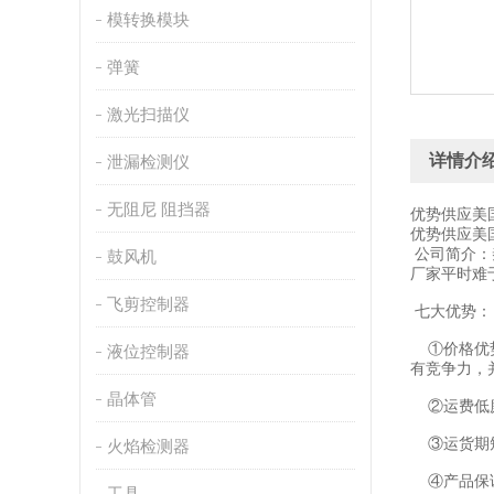
模转换模块
弹簧
激光扫描仪
详情介
泄漏检测仪
无阻尼 阻挡器
优势供应美国
优势供应美国
公司简介：
鼓风机
厂家平时难
飞剪控制器
七大优势：
①价格优势
液位控制器
有竞争力，
晶体管
②运费低廉
③运货期短
火焰检测器
④产品保证
工具