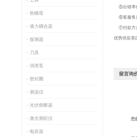
⑤出错率低
热螺母
⑥客服售后
液力耦合器
⑦付款方
优势供应美国
探测器
刀具
润滑泵
留言询
密封圈
测温仪
光伏熔断器
激光测距仪
您
电容器