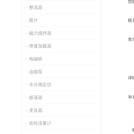
您
整流器
膜片
联
磁力搅拌器
常
弹簧加载器
电磁铁
油脂泵
详
水分测定仪
补
振荡器
变送器.
齿轮流量计