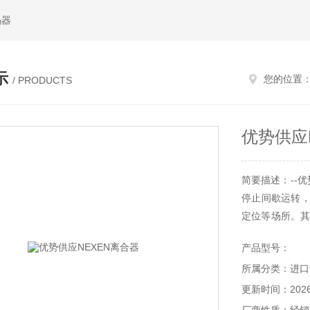
码器
示
您的位置
/ PRODUCTS
优势供应
简要描述：--优
停止间歇运转，
定位等场所。其
胶设备、化工设
产品型号：
设备、成型机、木
所属分类：进口
机械,&#160;制
更新时间：2026-