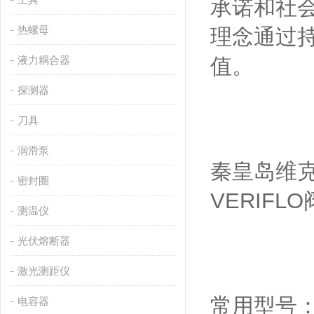
承诺和社会
热螺母
理念通过
液力耦合器
值。
探测器
刀具
润滑泵
秦皇岛维
密封圈
VERIFL
测温仪
光伏熔断器
激光测距仪
常用型号：M
电容器