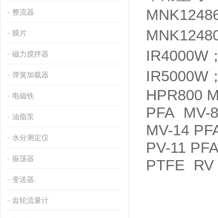
MNK1248
整流器
MNK124
膜片
IR4000W；
磁力搅拌器
IR5000W
弹簧加载器
HPR800 M
电磁铁
PFA MV-8
油脂泵
MV-14 PFA
水分测定仪
PV-11 PFA
振荡器
PTFE RV
变送器.
齿轮流量计