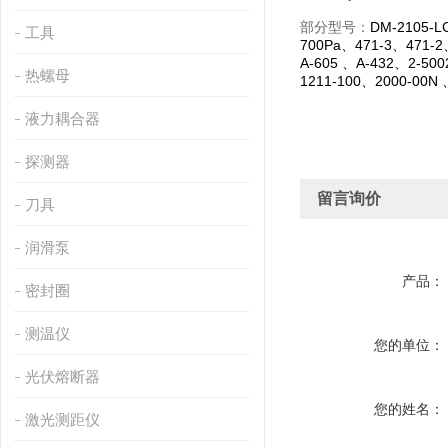
部分型号：
DM-2105-L
工具
700Pa
、
471-3
、
471-2
A-605
、
A-432
、
2-50
热螺母
1211-100
、
2000-00N
液力耦合器
探测器
留言询价
刀具
润滑泵
产品：
密封圈
测温仪
您的单位：
光伏熔断器
您的姓名：
激光测距仪