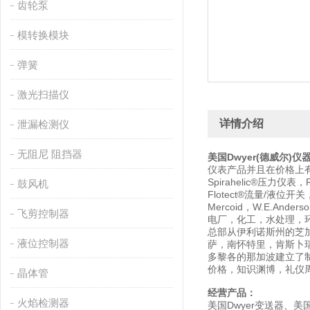
齿轮泵
模转换模块
弹簧
激光扫描仪
详情介绍
泄漏检测仪
无阻尼 阻挡器
美国Dwyer(德威尔)仪
仪表产品并且在价格上有强竞
Spirahelic®压力仪表，
鼓风机
Flotect®流量/液位开
Mercoid，W.E.An
飞剪控制器
电厂，化工，水处理，环境监
总部从伊利诺斯州的芝
液位控制器
萨，南怀特里，肯斯卜
多黎各的那加波建立了制
价格，知识渊博，礼仪
晶体管
经营产品：
火焰检测器
美国Dwyer变送器、美国