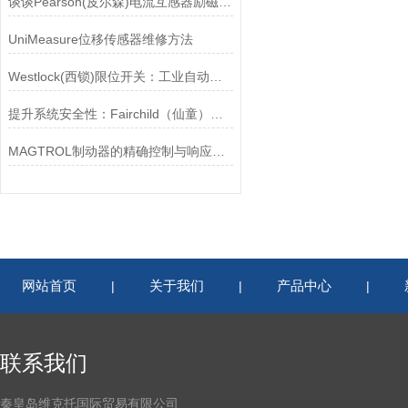
谈谈Pearson(皮尔森)电流互感器励磁特性试验的目的
UniMeasure位移传感器维修方法
Westlock(西锁)限位开关：工业自动化的小巨人
提升系统安全性：Fairchild（仙童）调压阀的重要作用
MAGTROL制动器的精确控制与响应速度分析
网站首页
关于我们
产品中心
|
|
|
联系我们
秦皇岛维克托国际贸易有限公司