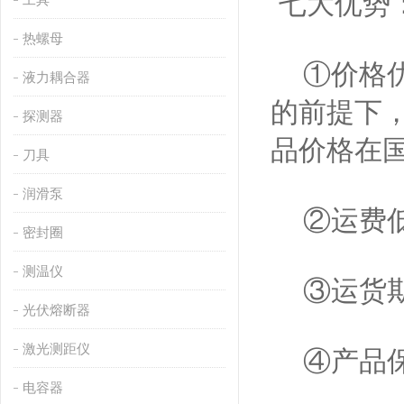
七大优势
热螺母
①价格优
液力耦合器
的前提下
探测器
品价格在
刀具
润滑泵
②运费低
密封圈
测温仪
③运货期
光伏熔断器
激光测距仪
④产品保
电容器