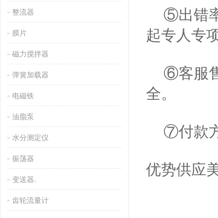
⑤出错率
整流器
起专人专
膜片
磁力搅拌器
⑥客服售
弹簧加载器
全。
电磁铁
油脂泵
⑦付款方
水分测定仪
振荡器
优势供应美
变送器.
齿轮流量计