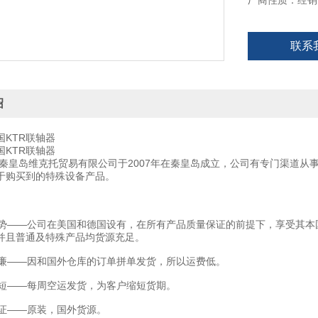
厂商性质：经销
联系
绍
国KTR联轴器
国KTR联轴器
秦皇岛维克托贸易有限公司于2007年在秦皇岛成立，公司有专门渠道从
于购买到的特殊设备产品。
——公司在美国和德国设有，在所有产品质量保证的前提下，享受其本
并且普通及特殊产品均货源充足。
——因和国外仓库的订单拼单发货，所以运费低。
——每周空运发货，为客户缩短货期。
——原装，国外货源。