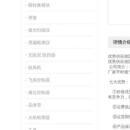
模转换模块
弹簧
激光扫描仪
详情介
泄漏检测仪
无阻尼 阻挡器
优势供应德
优势供应德
公司简介：
鼓风机
厂家平时难
飞剪控制器
七大优势：
①价格优势
液位控制器
有竞争力，
晶体管
②运费低廉
③运货期短
火焰检测器
④产品保证
工具