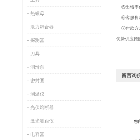
⑤出错率低
热螺母
⑥客服售后
液力耦合器
⑦付款方
优势供应德
探测器
刀具
润滑泵
留言询
密封圈
测温仪
光伏熔断器
激光测距仪
您
电容器