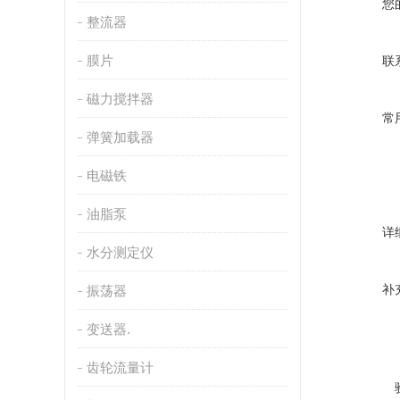
您
整流器
膜片
联
磁力搅拌器
常
弹簧加载器
电磁铁
油脂泵
详
水分测定仪
补
振荡器
变送器.
齿轮流量计