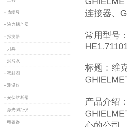
GHIELM
连接器、GH
热螺母
液力耦合器
常用型号： H
探测器
HE1.71101
刀具
润滑泵
标题：维克托
密封圈
GHIELM
测温仪
光伏熔断器
产品介绍：
激光测距仪
GHIEL
电容器
心的公司，