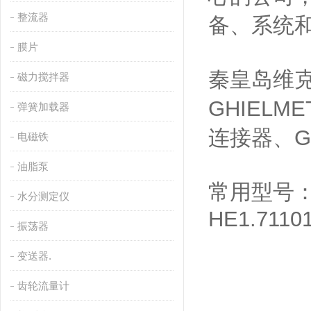
整流器
备、系统
膜片
秦皇岛维克
磁力搅拌器
GHIELM
弹簧加载器
连接器、GH
电磁铁
油脂泵
常用型号： H
水分测定仪
HE1.71101
振荡器
变送器.
齿轮流量计