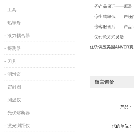
④产品保证——原装
工具
⑤出错率低——严谨的
热螺母
⑥客服售后——产品可
液力耦合器
⑦付款方式灵活
优势
供应美国ANVER
探测器
刀具
润滑泵
留言询价
密封圈
测温仪
产品：
光伏熔断器
激光测距仪
您的单位：