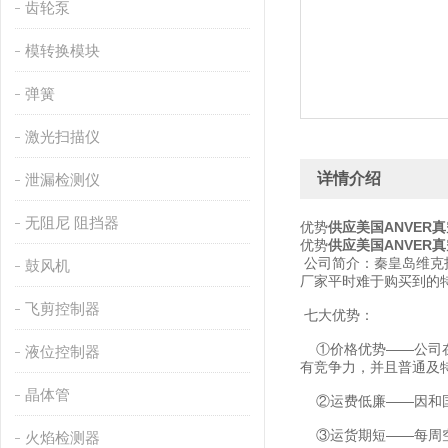
齿轮泵
模转换模块
弹簧
激光扫描仪
详情介绍
泄漏检测仪
无阻尼 阻挡器
优势
供应美国ANVER
优势
供应美国ANVER
公司简介：秦皇岛维克
鼓风机
厂家平时难于购买到的
飞剪控制器
七大优势：
①价格优势——公司在
液位控制器
有竞争力，并且普通及
晶体管
②运费低廉——因和国
③运货期短——每周空
火焰检测器