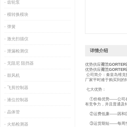
齿轮泵
模转换模块
弹簧
激光扫描仪
详情介绍
泄漏检测仪
无阻尼 阻挡器
优势供应
荷兰GORTE
优势供应
荷兰GORTE
公司简介：秦皇岛维克
鼓风机
厂家平时难于购买到的
飞剪控制器
七大优势：
①价格优势——公司在
液位控制器
有竞争力，并且普通及
晶体管
②运费低廉——因和国
③运货期短——每周空
火焰检测器