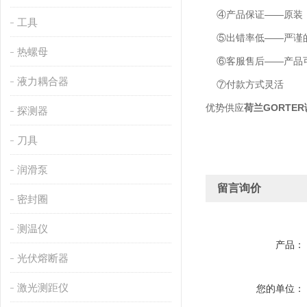
④产品保证——原装
工具
⑤出错率低——严谨的
热螺母
⑥客服售后——产品可
液力耦合器
⑦付款方式灵活
优势供应
荷兰GORTE
探测器
刀具
润滑泵
留言询价
密封圈
测温仪
产品：
光伏熔断器
激光测距仪
您的单位：