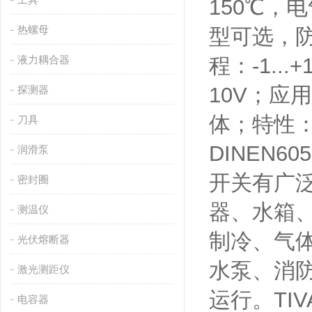
150℃，
热螺母
型可选，防暴
液力耦合器
程：-1...+
10V；
探测器
体；特性：
刀具
DINEN6
润滑泵
开关有广
密封圈
器、水箱
测温仪
制冷、气
光伏熔断器
水泵、消
激光测距仪
运行。TI
电容器