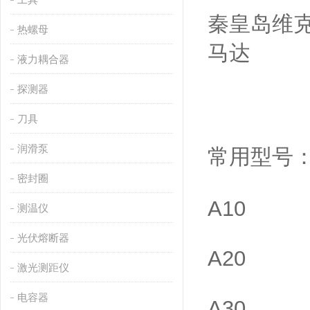
秦皇岛维克
热螺母
马达
液力耦合器
探测器
刀具
润滑泵
常用型号
密封圈
A10
测温仪
光伏熔断器
A20
激光测距仪
电容器
A30