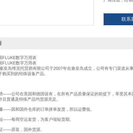
厂商性质：经销
联系
绍
FLUKE数字万用表
FLUKE数字万用表
秦皇岛维克托贸易有限公司于2007年在秦皇岛成立，公司有专门渠道从
于购买到的特殊设备产品。
——公司在美国和德国设有，在所有产品质量保证的前提下，享受其本
并且普通及特殊产品均货源充足。
——因和国外仓库的订单拼单发货，所以运费低。
——每周空运发货，为客户缩短货期。
——原装，国外货源。