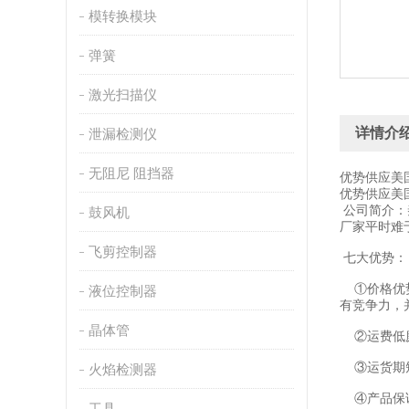
模转换模块
弹簧
激光扫描仪
详情介
泄漏检测仪
无阻尼 阻挡器
优势供应美国
优势供应美国
公司简介：
鼓风机
厂家平时难
飞剪控制器
七大优势：
①价格优势
液位控制器
有竞争力，
晶体管
②运费低廉
③运货期短
火焰检测器
④产品保证
工具