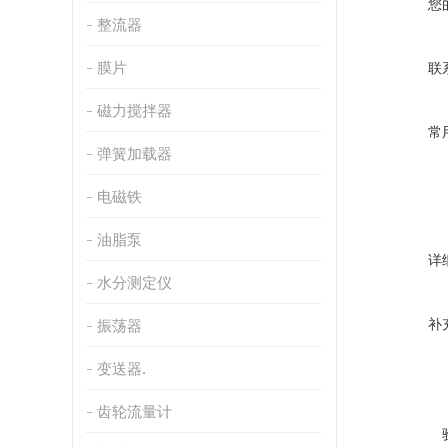
您
整流器
膜片
联
磁力搅拌器
常
弹簧加载器
电磁铁
油脂泵
详
水分测定仪
补
振荡器
变送器.
齿轮流量计