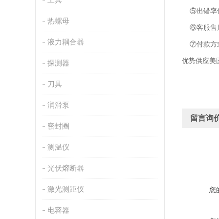
⑤出错率低
热螺母
⑥客服售后
液力耦合器
⑦付款方
优势供应美国
探测器
刀具
润滑泵
留言询
密封圈
测温仪
光伏熔断器
激光测距仪
您
电容器