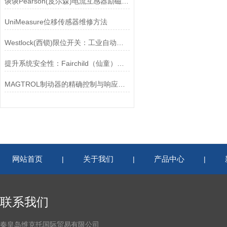
谈谈Pearson(皮尔森)电流互感器励磁特性试验的目的
UniMeasure位移传感器维修方法
Westlock(西锁)限位开关：工业自动化的小巨人
提升系统安全性：Fairchild（仙童）调压阀的重要作用
MAGTROL制动器的精确控制与响应速度分析
网站首页
关于我们
产品中心
|
|
|
联系我们
秦皇岛维克托国际贸易有限公司