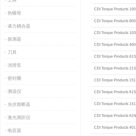
CDI Torque Products 10
热螺母
CDI Torque Products 
液力耦合器
CDI Torque Products 10S
探测器
CDI Torque Products 4
刀具
CDI Torque Products 61
润滑泵
CDI Torque Products 21
密封圈
CDI Torque Products 15
测温仪
CDI Torque Products 61
光伏熔断器
CDI Torque Products 1
CDI Torque Products 6
激光测距仪
CDI Torque Products 4
电容器