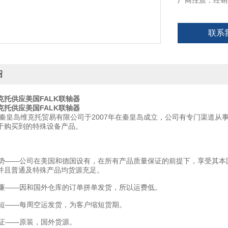
厂商性质：经销
联系
绍
克托供应美国FALK联轴器
克托供应美国FALK联轴器
秦皇岛维克托贸易有限公司于2007年在秦皇岛成立，公司有专门渠道从
于购买到的特殊设备产品。
——公司在美国和德国设有，在所有产品质量保证的前提下，享受其本
并且普通及特殊产品均货源充足。
——因和国外仓库的订单拼单发货，所以运费低。
——每周空运发货，为客户缩短货期。
——原装，国外货源。