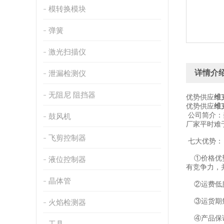
模转换模块
弹簧
激光扫描仪
详情介
泄漏检测仪
无阻尼 阻挡器
优势供应
维
优势供应
维
公司简介：
鼓风机
厂家平时难
飞剪控制器
七大优势：
①价格优势
液位控制器
有竞争力，
晶体管
②运费低廉
③运货期短
火焰检测器
④产品保证
工具