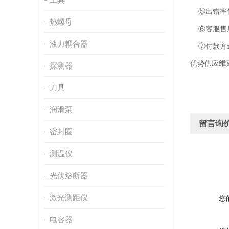
⑤出错率低
热螺母
⑥客服售后
液力耦合器
⑦付款方
优势供应
维
探测器
刀具
润滑泵
留言询
密封圈
测温仪
光伏熔断器
激光测距仪
您
电容器