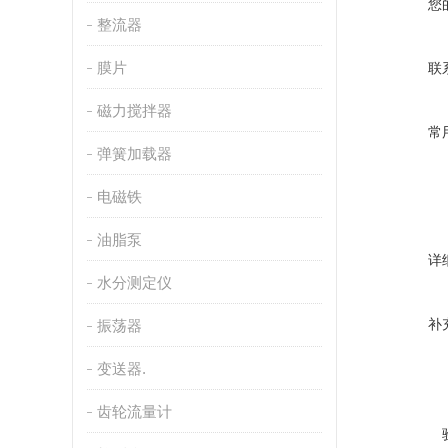
您
整流器
膜片
联
磁力搅拌器
常
弹簧加载器
电磁铁
油脂泵
详
水分测定仪
补
振荡器
变送器.
齿轮流量计