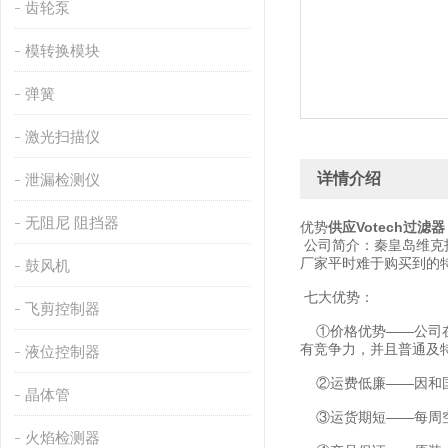
齿轮泵
模转换模块
弹簧
激光扫描仪
详情介绍
泄漏检测仪
无阻尼 阻挡器
优势
供应Votech过滤器
公司简介：秦皇岛维克
厂家平时难于购买到的
鼓风机
七大优势：
飞剪控制器
①价格优势——公司在
有竞争力，并且普通及
液位控制器
②运费低廉——因和国
晶体管
③运货期短——每周空
火焰检测器