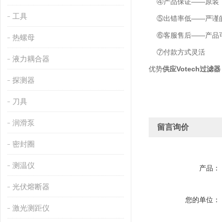
④产品保证——原装
工具
⑤出错率低——严谨的
⑥客服售后——产品可
热螺母
⑦付款方式灵活
液力耦合器
优势
供应Votech过滤器
探测器
刀具
润滑泵
留言询价
密封圈
测温仪
产品：
光伏熔断器
您的单位：
激光测距仪