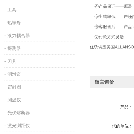
④产品保证——原装
工具
⑤出错率低——严谨的
热螺母
⑥客服售后——产品可
液力耦合器
⑦付款方式灵活
优势供应美国ALLANS
探测器
刀具
润滑泵
留言询价
密封圈
测温仪
产品：
光伏熔断器
激光测距仪
您的单位：