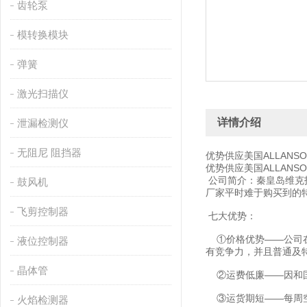
齿轮泵
模转换模块
弹簧
激光扫描仪
详情介绍
泄漏检测仪
无阻尼 阻挡器
优势供应美国ALLANS
优势供应美国ALLANS
公司简介：秦皇岛维克
鼓风机
厂家平时难于购买到的
飞剪控制器
七大优势：
①价格优势——公司在
液位控制器
有竞争力，并且普通及
晶体管
②运费低廉——因和国
③运货期短——每周空
火焰检测器