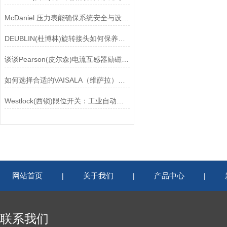
McDaniel 压力表能确保系统安全与设备寿命延长
DEUBLIN(杜博林)旋转接头如何保养？需要注意哪些事项？
谈谈Pearson(皮尔森)电流互感器励磁特性试验的目的
如何选择合适的VAISALA（维萨拉）传感器以满足您的需求？
Westlock(西锁)限位开关：工业自动化领域的重要感知元件
网站首页
关于我们
产品中心
|
|
|
联系我们