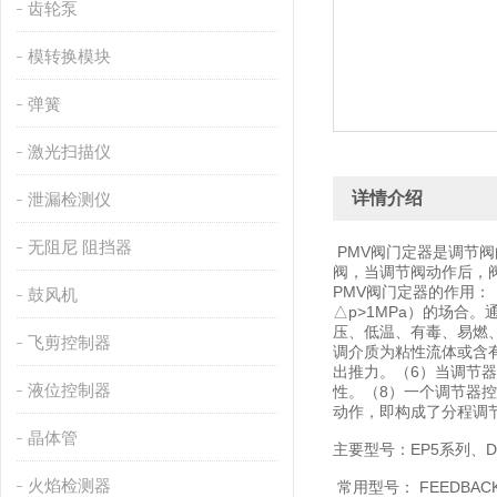
齿轮泵
模转换模块
弹簧
激光扫描仪
详情介绍
泄漏检测仪
无阻尼 阻挡器
PMV阀门定器是调节
阀，当调节阀动作后，
PMV阀门定器的作用
鼓风机
△p>1MPa）的场合
压、低温、有毒、易燃
飞剪控制器
调介质为粘性流体或含有
出推力。（6）当调节
液位控制器
性。（8）一个调节器
动作，即构成了分程调
晶体管
主要型号：EP5系列、D2
火焰检测器
常用型号： FEEDBACK F