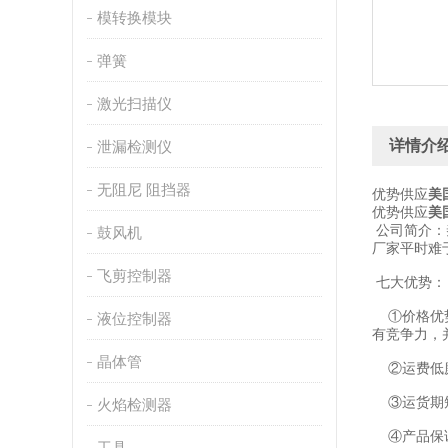
模转换模块
弹簧
激光扫描仪
详情介
泄漏检测仪
无阻尼 阻挡器
优势供应
美
优势供应
美
公司简介：
鼓风机
厂家平时难
飞剪控制器
七大优势：
①价格优势
液位控制器
有竞争力，
晶体管
②运费低廉
③运货期短
火焰检测器
④产品保证
工具