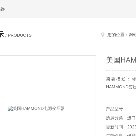
码器
示
您的位置：
网
/ PRODUCTS
美国HA
简要描述：标
HAMMOND变
产品介绍：美国H
产品型号：
器，电源的公司
所属分类：进口
秦皇岛维克托贸
更新时间：2026-
器，HAMMO