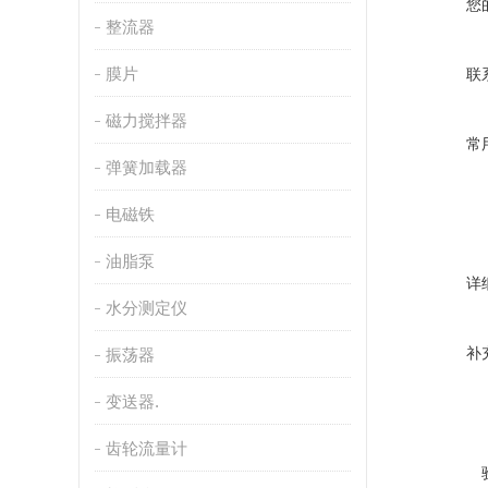
您
整流器
膜片
联
磁力搅拌器
常
弹簧加载器
电磁铁
油脂泵
详
水分测定仪
补
振荡器
变送器.
齿轮流量计