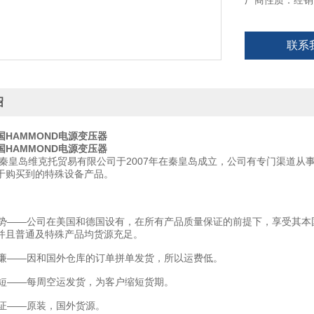
厂商性质：经销
Hammond电
联系
绍
国HAMMOND电源变压器
国HAMMOND电源变压器
秦皇岛维克托贸易有限公司于2007年在秦皇岛成立，公司有专门渠道从
于购买到的特殊设备产品。
——公司在美国和德国设有，在所有产品质量保证的前提下，享受其本
并且普通及特殊产品均货源充足。
——因和国外仓库的订单拼单发货，所以运费低。
——每周空运发货，为客户缩短货期。
——原装，国外货源。