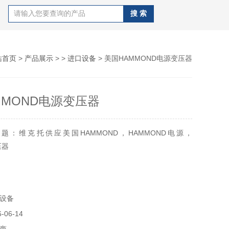
站首页
>
产品展示
> >
进口设备
> 美国HAMMOND电源变压器
MMOND电源变压器
题：维克托供应美国HAMMOND，HAMMOND电源，
压器
AMMOND公司成立于1917年，HAMMOND是专业生产变压
。产品广泛用于钢铁，能源化工，铁路等行业。
设备
易有限公司优势供应美国HAMMOND电源，HAMMOND变压
06-14
ND编码器，HAMMOND电抗器，HAMMOND控制变压器，