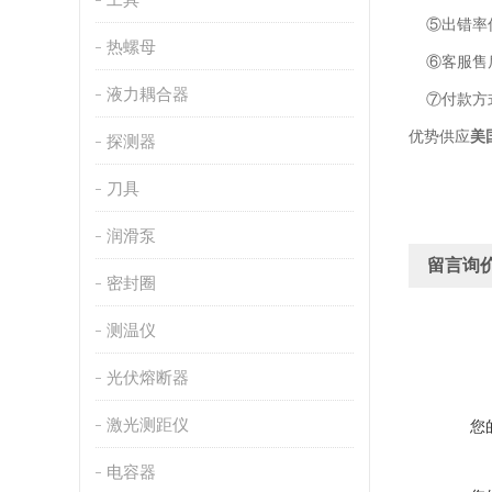
⑤出错率低
热螺母
⑥客服售后
液力耦合器
⑦付款方
优势供应
美
探测器
刀具
润滑泵
留言询
密封圈
测温仪
光伏熔断器
激光测距仪
您
电容器