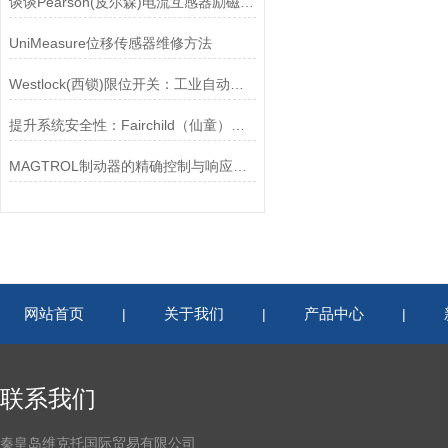
谈谈Pearson(皮尔森)电流互感器励磁特性试验的目的
UniMeasure位移传感器维修方法
Westlock(西锁)限位开关：工业自动化的小巨人
提升系统安全性：Fairchild（仙童）调压阀的重要作用
MAGTROL制动器的精确控制与响应速度分析
网站首页
关于我们
产品中心
|
|
|
联系我们
秦皇岛维克托国际贸易有限公司