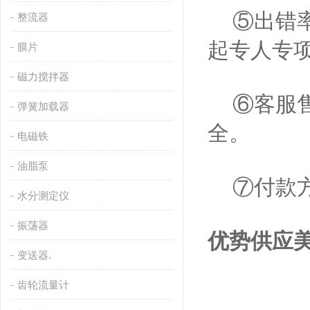
⑤出错率
整流器
起专人专
膜片
磁力搅拌器
⑥客服售
弹簧加载器
全。
电磁铁
油脂泵
⑦付款方
水分测定仪
振荡器
优势供应美国
变送器.
齿轮流量计