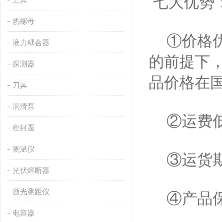
七大优势
热螺母
①价格优
液力耦合器
的前提下
探测器
品价格在
刀具
润滑泵
②运费低
密封圈
测温仪
③运货期
光伏熔断器
激光测距仪
④产品保
电容器