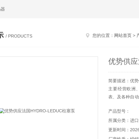
码器
示
您的位置：
网站首页
>
/ PRODUCTS
优势供应法
简要描述：优势供
主要经营欧洲
表、及各种自动
客户“的经营宗
产品型号：
持和数年的贸
所属分类：进口
还提供*细致的
泛认可
更新时间：2026-