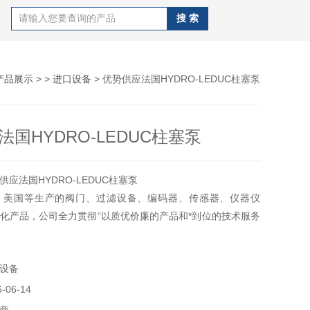
产品展示
> >
进口设备
> 优势供应法国HYDRO-LEDUC柱塞泵
国HYDRO-LEDUC柱塞泵
应法国HYDRO-LEDUC柱塞泵
、美国等生产的阀门、过滤设备、编码器、传感器、仪器仪
化产品，公司全力贯彻“以质优价廉的产品和*到位的技术服务
旨，服务于国内的流体控制和自动化控制领域。专业的技术支
易经验使我们积累了大量的重要客户和优质供应商，而且我们
设备
售前、售中、售后服务，所以赢得了广大客户和工控同行的广
06-14