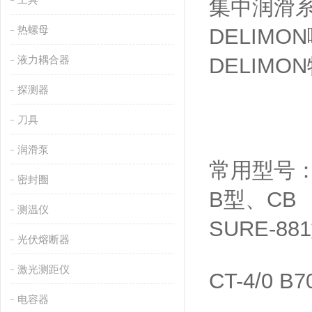
集中润滑系统
热螺母
DELIMO
液力耦合器
DELIMO
探测器
刀具
润滑泵
常用型号：35
密封圈
B型、CB 
测温仪
SURE-881
光伏熔断器
激光测距仪
CT-4/0 B7
电容器