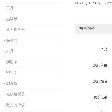
BR216、BR316、BR2
工具
热螺母
留言询价
液力耦合器
探测器
产品：
刀具
润滑泵
您的单位：
密封圈
您的姓名：
测温仪
光伏熔断器
联系电话：
激光测距仪