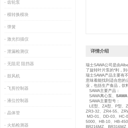
齿轮泵
模转换模块
弹簧
激光扫描仪
详情介绍
泄漏检测仪
无阻尼 阻挡器
瑞士SAWA公司是由Al
了旋转叶片泵的*利，
瑞士SAWA产品主要
鼓风机
意味着能找到适合您的
业，包括生产食品，饮
飞剪控制器
SAWA主要产品：
SAWA离心泵、
SAW
液位控制器
SAWA主要型号：
LE型、ZA型、P型、ZR型
ZR3-32、ZR4-55、ZR
晶体管
MD-01、DD-03、HC-0
5000、HB-10、HB-450
火焰检测器
BR216MZ、BR316MZ