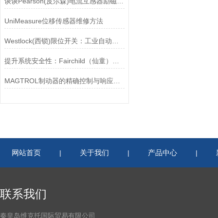
谈谈Pearson(皮尔森)电流互感器励磁特性试验的目的
UniMeasure位移传感器维修方法
Westlock(西锁)限位开关：工业自动化的小巨人
提升系统安全性：Fairchild（仙童）调压阀的重要作用
MAGTROL制动器的精确控制与响应速度分析
网站首页
关于我们
产品中心
|
|
|
联系我们
秦皇岛维克托国际贸易有限公司