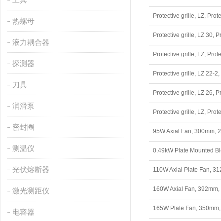
Protective grille, LZ, 
热螺母
Protective grille, LZ 3
液力耦合器
Protective grille, LZ, 
探测器
Protective grille, LZ 2
刀具
Protective grille, LZ 2
润滑泵
Protective grille, LZ, 
密封圈
95W Axial Fan, 300mm, 2
测温仪
0.49kW Plate Mounted Bl
光伏熔断器
110W Axial Plate Fan, 3
160W Axial Fan, 392mm, 
激光测距仪
165W Plate Fan, 350mm,
电容器