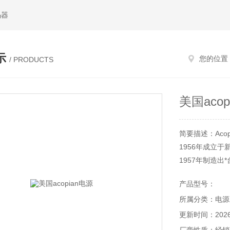
码器
示
您的位置
/ PRODUCTS
美国acop
简要描述：Aco
1956年成立
1957年制造出
1958年开始
产品型号：
1971年Aco
所属分类：电源
之后一直生产
器、电源系统
更新时间：2026-
包括电子设备、