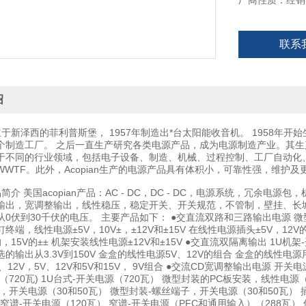
厂商性质：经销
联系
绍
立于新泽西的菲利普斯堡， 1957年制造出*台太阳能收音机。 1958年开始
个制造工厂。 之后一直生产研究各类电源产品，成为电源制造产业。其
于不同的行业领域，包括电子设备、制造、机械、过程控制、工厂自动化
WTF。此外，Acopian生产的电源产品具有体积小，可靠性强，维护及
----产品简介 美国acopian产品：AC - DC，DC - DC，电源系统
输出，宽调整输出，线性稳压，稳定开关、开关规范，不管制，壁挂、长城安装
0伏到30千伏的电压。 主要产品如下： ●交直流双路和三路输出电源 微型封装
终端，线性电源±5V，10V±，±12V和±15V 在线性电源插头±5V，12V的
V的，15V的±± 机架安装线性电源±12V和±15V ●交直流双隔离输出 1U机
的输出从3.3V到150V 金盒的线性电源5V、12V的组合 金盒的线性电源
、12V，5V、12V和5V和15V， 9V组合 ●交流CD宽调整输出电源 开关
（720瓦) 1U台式-开关电源（720瓦） 微型封装的PC板安装，线性电
，开关电源（30和50瓦） 微型封装-螺丝端子，开关电源（30和50瓦） 
 窄谱-开关电源（120瓦） 窄谱-开关电源（PFC和通用输入）（288瓦）