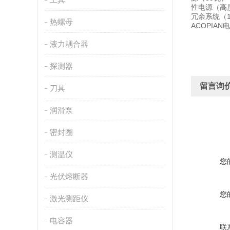
性电源（高度
冗余系统（1
热螺母
ACOPIAN
液力耦合器
探测器
留言询
刀具
润滑泵
密封圈
测温仪
您
光伏熔断器
您
激光测距仪
电容器
联