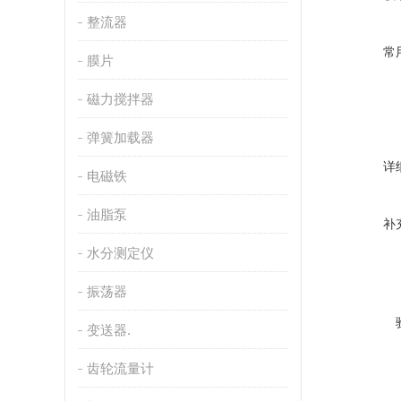
整流器
常
膜片
磁力搅拌器
弹簧加载器
详
电磁铁
油脂泵
补
水分测定仪
振荡器
变送器.
齿轮流量计