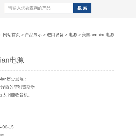
：
网站首页
>
产品展示
>
进口设备
>
电源
> 美国acopian电源
ian电源
pian历史发展：
于新泽西的菲利普斯堡，
*台太阳能收音机。
生产定制的电子和机电设备。
pian在佛罗里达州墨尔本成立了个制造工厂。
研究各类电源产品，成为电源制造产业。其生产的电源、整流
、电源模块这些不同类型的产品，可应用于不同的行业领域，
06-15
制造、机械、过程控制、工厂自动