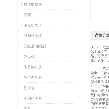
模转换模块
弹簧
激光扫描仪
详情介
泄漏检测仪
无阻尼 阻挡器
1956年成
尔本成立了
品，可应用
鼓风机
究、娱乐、W
飞剪控制器
------
输出，三路
液位控制器
准，每一个从
型封装的螺钉
±5V，12
晶体管
插头用户可选
线性电源5V
火焰检测器
架-开关电源
的PC板安装
源（39瓦）
工具