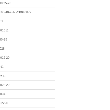
80 25-20
160-40-2-INI-SK040072
32
01611
80-25
028
016 20
011
2511
028 20
2034
02220