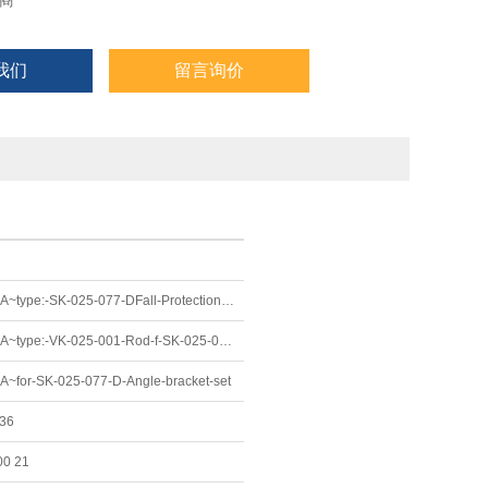
商
我们
留言询价
SITEMA~type:-SK-025-077-DFall-Protection-Sonderausf.-KRP-25-Pneumatic-keeping-open
SITEMA~type:-VK-025-001-Rod-f-SK-025-077-D,-complete
A~for-SK-025-077-D-Angle-bracket-set
36
0 21