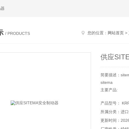
码器
示
您的位置：
网站首页
>
/ PRODUCTS
供应SI
简要描述：site
sitema
主要产品:
SITEMA夹紧装
产品型号： KRP1
SITEMA产品:
所属分类：进口
夹紧装置、安.
应用领域:
更新时间：2026-
机床、自动化、