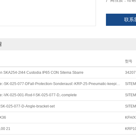
厂商性质：经销
联系
绍
型号
on SKA254-2I44 Custodia IP65 CON Sitema Sbarre
34207
SITEMA~type:-SK-025-077-DFall-Protection-Sonderausf.-KRP-25-Pneumatic-keeping-open 坠落防护
:-VK-025-001-Rod-f-SK-025-077-D,-complete
SK-025-077-D-Angle-bracket-set
SITEM
/X36
KFH/X
100 21
KRP10