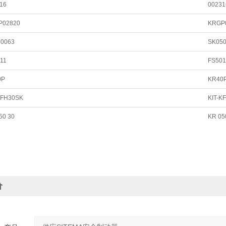
316
00231
P02820
KRGP
50063
SK05
011
FS501
0P
KR40
-KFH30SK
KIT-K
50 30
KR 05
价