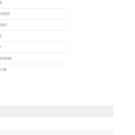
6
02820
0063
1
P
FH30SK
0 30