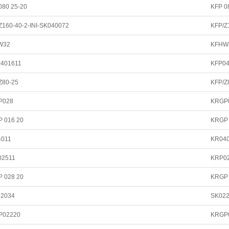
080 25-20
KFP 0
Z160-40-2-INI-SK040072
KFP/Z
W32
KFHW
0401611
KFP04
Z80-25
KFP/Z
P028
KRGP
P 016 20
KRGP 
4011
KR04
02511
KRP0
P 028 20
KRGP 
22034
SK02
P02220
KRGP