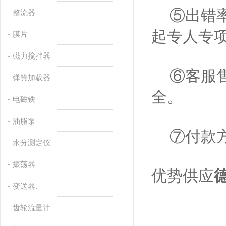
⑤出错率
整流器
起专人专
膜片
磁力搅拌器
⑥客服售
弹簧加载器
全。
电磁铁
油脂泵
⑦付款方
水分测定仪
振荡器
优势供应
变送器.
齿轮流量计