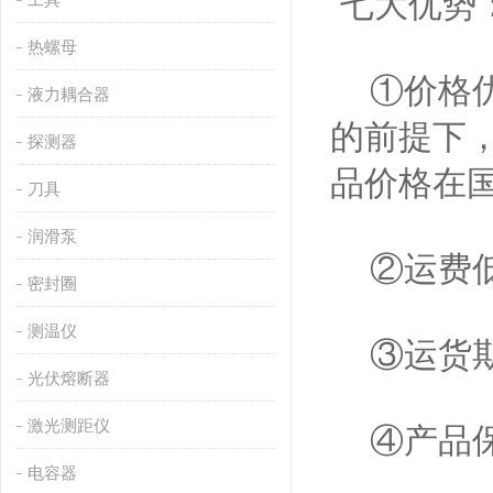
七大优势
热螺母
①价格优
液力耦合器
的前提下
探测器
品价格在
刀具
润滑泵
②运费低
密封圈
测温仪
③运货期
光伏熔断器
激光测距仪
④产品保
电容器