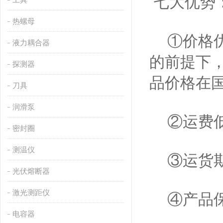
七大优势
热螺母
①价格优
液力耦合器
的前提下
探测器
品价格在
刀具
润滑泵
②运费低
密封圈
测温仪
③运货期
光伏熔断器
激光测距仪
④产品保
电容器