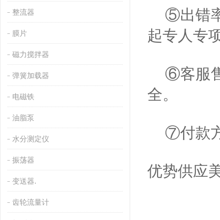
⑤出错率
整流器
起专人专
膜片
磁力搅拌器
⑥客服售
弹簧加载器
全。
电磁铁
油脂泵
⑦付款方
水分测定仪
振荡器
优势供应美
变送器.
齿轮流量计