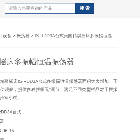
口设备
>
振荡器
> IS-RDD3A台式美国精骐摇床多振幅恒温振荡器
摇床多振幅恒温振荡器
精骐摇床IS-RDD3A台式多振幅恒温振荡器面积大大增加，正
便观察，提供多种摆幅无*调节，满足不同类型样品对于摆振
验室小试。
荡器参数：
RDD3A台式
00rpm
器
pm
￠50mm
06-15
16/500ml×12/1000ml×6