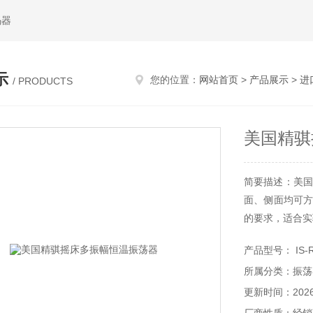
码器
示
您的位置：
网站首页
>
产品展示
>
进
/ PRODUCTS
美国精骐
简要描述：美国
面、侧面均可方
的要求，适合实
美国精骐恒温振
产品型号： IS-
旋转频率：20-4
所属分类：振荡
频率精度：±1r
摆振幅度：￠0-
更新时间：2026-
*大容量：250ml×