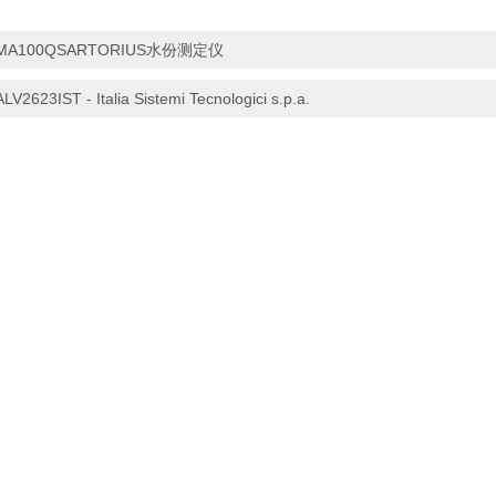
MA100QSARTORIUS水份测定仪
ALV2623IST - Italia Sistemi Tecnologici s.p.a.