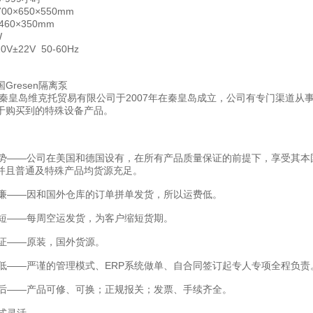
0×650×550mm
460×350mm
：550W
V±22V 50-60Hz
：80kg
Gresen隔离泵
秦皇岛维克托贸易有限公司于2007年在秦皇岛成立，公司有专门渠道从
于购买到的特殊设备产品。
——公司在美国和德国设有，在所有产品质量保证的前提下，享受其本
并且普通及特殊产品均货源充足。
——因和国外仓库的订单拼单发货，所以运费低。
——每周空运发货，为客户缩短货期。
——原装，国外货源。
——严谨的管理模式、ERP系统做单、自合同签订起专人专项全程负责
——产品可修、可换；正规报关；发票、手续齐全。