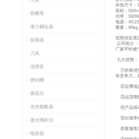
外形尺寸：70
容积：500×
热螺母
功率
电源：AC220
液力耦合器
重量
优势供应美国
探测器
公司简介：
厂家平时难
刀具
七大优势：
润滑泵
①价格优势
有竞争力，
密封圈
②运费低廉
测温仪
③运货期短
光伏熔断器
④产品保证
⑤出错率低
激光测距仪
⑥客服售后
电容器