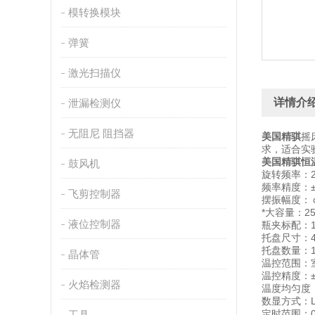
模转换模块
弹簧
激光扫描仪
详情介
泄漏检测仪
无阻尼 阻挡器
美国精骐
摇
求，适合实
美国精骐恒
鼓风机
旋转频率：20
频率精度：±
飞剪控制器
摆振幅度：￠
*大容量：250m
液位控制器
瓶夹标配：10
托盘尺寸：45
托盘数量：
晶体管
温控范围
温控精度：±
火焰检测器
温度均匀度：
数显方式：L
定时范围：0
工具