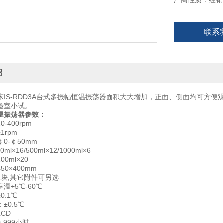
厂商性质：经销
瓶夹标配：100m
托盘尺寸：450×
联系
托盘数量：1块
绍
床IS-RDD3A台式多振幅恒温振荡器面积大大增加，正面、侧面均可方
验室小试。
温振荡器参数：
-400rpm
1rpm
0-￠50mm
l×16/500ml×12/1000ml×6
0ml×20
0×400mm
1块,其它附件可另选
：室温+5℃-60℃
0.1℃
±0.5℃
CD
-999小时