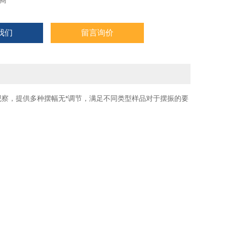
商
l×20
400mm
我们
留言询价
便观察，提供多种摆幅无*调节，满足不同类型样品对于摆振的要